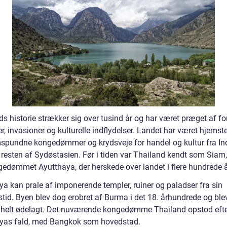
s historie strækker sig over tusind år og har været præget af fo
r, invasioner og kulturelle indflydelser. Landet har været hjemst
pundne kongedømmer og krydsveje for handel og kultur fra Ind
 resten af Sydøstasien. Før i tiden var Thailand kendt som Siam,
gedømmet Ayutthaya, der herskede over landet i flere hundrede å
ya kan prale af imponerende templer, ruiner og paladser fra sin
stid. Byen blev dog erobret af Burma i det 18. århundrede og ble
helt ødelagt. Det nuværende kongedømme Thailand opstod eft
yas fald, med Bangkok som hovedstad.