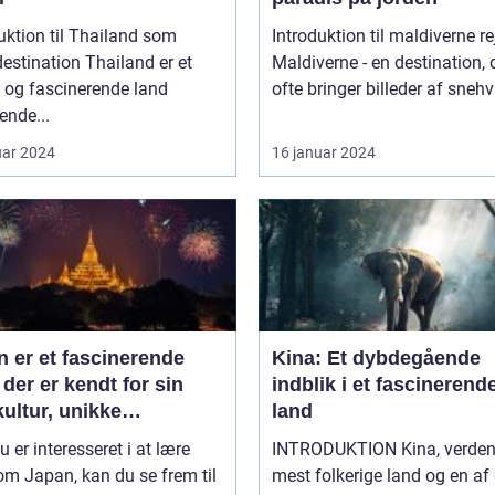
uktion til Thailand som
Introduktion til maldiverne re
ation Thailand er et
Maldiverne - en destination, 
 og fascinerende land
ofte bringer billeder af snehvi
ende...
uar 2024
16 januar 2024
 er et fascinerende
Kina: Et dybdegående
 der er kendt for sin
indblik i et fascinerend
kultur, unikke
land
tioner og fantastiske
u er interesseret i at lære
INTRODUKTION Kina, verde
rlandskaber
m Japan, kan du se frem til
mest folkerige land og en af