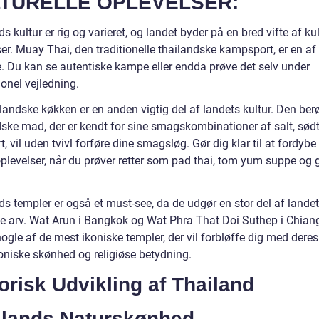
TURELLE OPLEVELSER:
s kultur er rig og varieret, og landet byder på en bred vifte af kul
er. Muay Thai, den traditionelle thailandske kampsport, er en af
. Du kan se autentiske kampe eller endda prøve det selv under
onel vejledning.
ilandske køkken er en anden vigtig del af landets kultur. Den be
ske mad, der er kendt for sine smagskombinationer af salt, sødt,
rt, vil uden tvivl forføre dine smagsløg. Gør dig klar til at fordybe 
levelser, når du prøver retter som pad thai, tom yum suppe og 
ds templer er også et must-see, da de udgør en stor del af lande
lle arv. Wat Arun i Bangkok og Wat Phra That Doi Suthep i Chian
ogle af de mest ikoniske templer, der vil forbløffe dig med deres
toniske skønhed og religiøse betydning.
orisk Udvikling af Thailand
ilands Naturskønhed