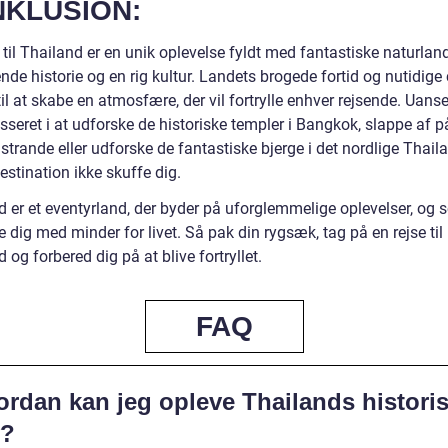
KLUSION:
 til Thailand er en unik oplevelse fyldt med fantastiske naturlan
de historie og en rig kultur. Landets brogede fortid og nutidig
il at skabe en atmosfære, der vil fortrylle enhver rejsende. Uans
esseret i at udforske de historiske templer i Bangkok, slappe af p
 strande eller udforske de fantastiske bjerge i det nordlige Thaila
stination ikke skuffe dig.
 er et eventyrland, der byder på uforglemmelige oplevelser, og s
e dig med minder for livet. Så pak din rygsæk, tag på en rejse til
 og forbered dig på at blive fortryllet.
FAQ
ordan kan jeg opleve Thailands histori
v?