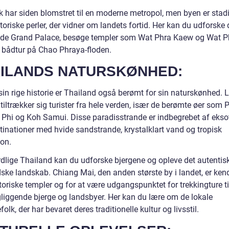
 har siden blomstret til en moderne metropol, men byen er stadi
oriske perler, der vidner om landets fortid. Her kan du udforske
ede Grand Palace, besøge templer som Wat Phra Kaew og Wat P
 bådtur på Chao Phraya-floden.
ILANDS NATURSKØNHED:
sin rige historie er Thailand også berømt for sin naturskønhed. 
tiltrækker sig turister fra hele verden, især de berømte øer som 
 Phi og Koh Samui. Disse paradisstrande er indbegrebet af ekso
tinationer med hvide sandstrande, krystalklart vand og tropisk
ion.
ordlige Thailand kan du udforske bjergene og opleve det autentis
ske landskab. Chiang Mai, den anden største by i landet, er kend
toriske templer og for at være udgangspunktet for trekkingture ti
liggende bjerge og landsbyer. Her kan du lære om de lokale
lk, der har bevaret deres traditionelle kultur og livsstil.