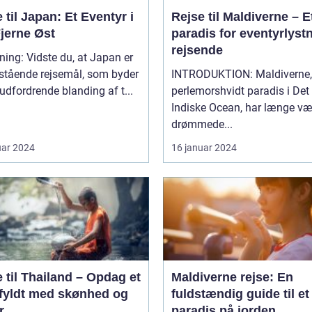
 til Japan: Et Eventyr i
Rejse til Maldiverne – E
jerne Øst
paradis for eventyrlyst
rejsende
ning: Vidste du, at Japan er
estående rejsemål, som byder
INTRODUKTION: Maldiverne,
udfordrende blanding af t...
perlemorshvidt paradis i Det
Indiske Ocean, har længe væ
drømmede...
uar 2024
16 januar 2024
 til Thailand – Opdag et
Maldiverne rejse: En
 fyldt med skønhed og
fuldstændig guide til et
r
paradis på jorden