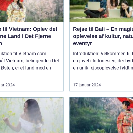
 til Vietnam: Oplev det
Rejse til Bali – En magi
ne Land i Det Fjerne
oplevelse af kultur, nat
n
eventyr
uktion til Vietnam som
Introduktion: Velkommen til B
gende i Det
en juvel i Indonesien, der by
 Østen, er et land med en
en unik rejseoplevelse fyldt m
uar 2024
17 januar 2024