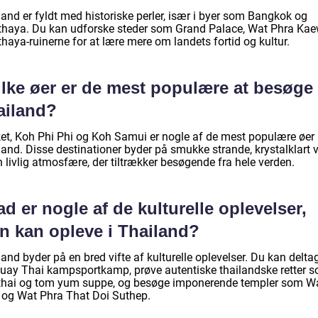
and er fyldt med historiske perler, især i byer som Bangkok og
thaya. Du kan udforske steder som Grand Palace, Wat Phra Ka
haya-ruinerne for at lære mere om landets fortid og kultur.
lke øer er de mest populære at besøge 
ailand?
et, Koh Phi Phi og Koh Samui er nogle af de mest populære øer 
land. Disse destinationer byder på smukke strande, krystalklart 
 livlig atmosfære, der tiltrækker besøgende fra hele verden.
d er nogle af de kulturelle oplevelser,
n kan opleve i Thailand?
and byder på en bred vifte af kulturelle oplevelser. Du kan deltag
uay Thai kampsportkamp, prøve autentiske thailandske retter 
thai og tom yum suppe, og besøge imponerende templer som W
 og Wat Phra That Doi Suthep.