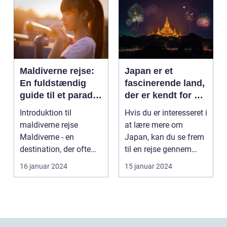
Maldiverne rejse:
Japan er et
En fuldstændig
fascinerende land,
guide til et paradis
der er kendt for sin
på jorden
rige kultur, unikke
Introduktion til
Hvis du er interesseret i
traditioner og
maldiverne rejse
at lære mere om
fantastiske
Maldiverne - en
Japan, kan du se frem
naturlandskaber
destination, der ofte
til en rejse gennem
bringer billeder af
historien, smage...
16 januar 2024
15 januar 2024
snehvid...