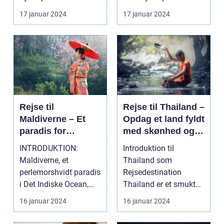
rejseoplevelse fyldt
udfordrende blanding
17 januar 2024
17 januar 2024
m...
af t...
Rejse til
Rejse til Thailand –
Maldiverne – Et
Opdag et land fyldt
paradis for
med skønhed og
eventyrlystne
kultur
INTRODUKTION:
Introduktion til
rejsende
Maldiverne, et
Thailand som
perlemorshvidt paradis
Rejsedestination
i Det Indiske Ocean,
Thailand er et smukt
har længe været en
og fascinerende land
16 januar 2024
16 januar 2024
drømmede...
beliggende...