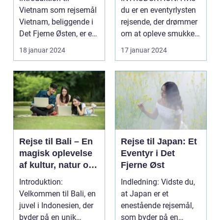
Skønhed
Vietnam som rejsemål
du er en eventyrlysten
Vietnam, beliggende i
rejsende, der drømmer
Det Fjerne Østen, er et
om at opleve smukke
land med en rig...
strande, rig ku...
18 januar 2024
17 januar 2024
Rejse til Bali – En
Rejse til Japan: Et
magisk oplevelse
Eventyr i Det
af kultur, natur og
Fjerne Øst
eventyr
Introduktion:
Indledning: Vidste du,
Velkommen til Bali, en
at Japan er et
juvel i Indonesien, der
enestående rejsemål,
byder på en unik
som byder på en