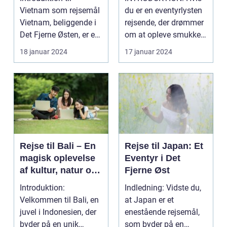
Skønhed
Vietnam som rejsemål
du er en eventyrlysten
Vietnam, beliggende i
rejsende, der drømmer
Det Fjerne Østen, er et
om at opleve smukke
land med en rig...
strande, rig ku...
18 januar 2024
17 januar 2024
Rejse til Bali – En
Rejse til Japan: Et
magisk oplevelse
Eventyr i Det
af kultur, natur og
Fjerne Øst
eventyr
Introduktion:
Indledning: Vidste du,
Velkommen til Bali, en
at Japan er et
juvel i Indonesien, der
enestående rejsemål,
byder på en unik
som byder på en