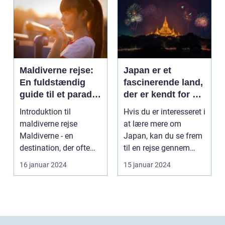
Maldiverne rejse:
Japan er et
En fuldstændig
fascinerende land,
guide til et paradis
der er kendt for sin
på jorden
rige kultur, unikke
Introduktion til
Hvis du er interesseret i
traditioner og
maldiverne rejse
at lære mere om
fantastiske
Maldiverne - en
Japan, kan du se frem
naturlandskaber
destination, der ofte
til en rejse gennem
bringer billeder af
historien, smage...
16 januar 2024
15 januar 2024
snehvid...