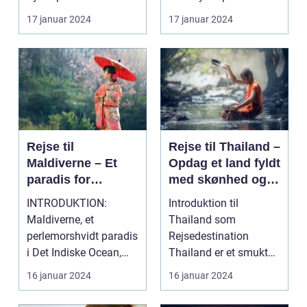
rejseoplevelse fyldt
udfordrende blanding
17 januar 2024
17 januar 2024
m...
af t...
Rejse til
Rejse til Thailand –
Maldiverne – Et
Opdag et land fyldt
paradis for
med skønhed og
eventyrlystne
kultur
INTRODUKTION:
Introduktion til
rejsende
Maldiverne, et
Thailand som
perlemorshvidt paradis
Rejsedestination
i Det Indiske Ocean,
Thailand er et smukt
har længe været en
og fascinerende land
16 januar 2024
16 januar 2024
drømmede...
beliggende...