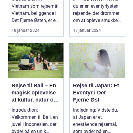
Skønhed
Vietnam som rejsemål
du er en eventyrlysten
Vietnam, beliggende i
rejsende, der drømmer
Det Fjerne Østen, er et
om at opleve smukke
land med en rig...
strande, rig ku...
18 januar 2024
17 januar 2024
Rejse til Bali – En
Rejse til Japan: Et
magisk oplevelse
Eventyr i Det
af kultur, natur og
Fjerne Øst
eventyr
Introduktion:
Indledning: Vidste du,
Velkommen til Bali, en
at Japan er et
juvel i Indonesien, der
enestående rejsemål,
byder på en unik
som byder på en