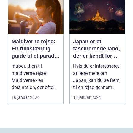
Maldiverne rejse:
Japan er et
En fuldstændig
fascinerende land,
guide til et paradis
der er kendt for sin
på jorden
rige kultur, unikke
Introduktion til
Hvis du er interesseret i
traditioner og
maldiverne rejse
at lære mere om
fantastiske
Maldiverne - en
Japan, kan du se frem
naturlandskaber
destination, der ofte
til en rejse gennem
bringer billeder af
historien, smage...
16 januar 2024
15 januar 2024
snehvid...