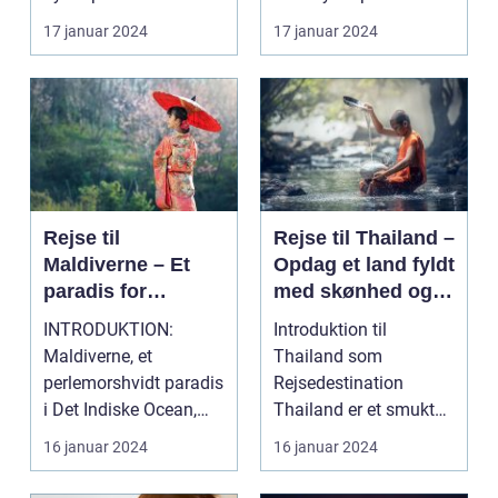
rejseoplevelse fyldt
udfordrende blanding
17 januar 2024
17 januar 2024
m...
af t...
Rejse til
Rejse til Thailand –
Maldiverne – Et
Opdag et land fyldt
paradis for
med skønhed og
eventyrlystne
kultur
INTRODUKTION:
Introduktion til
rejsende
Maldiverne, et
Thailand som
perlemorshvidt paradis
Rejsedestination
i Det Indiske Ocean,
Thailand er et smukt
har længe været en
og fascinerende land
16 januar 2024
16 januar 2024
drømmede...
beliggende...