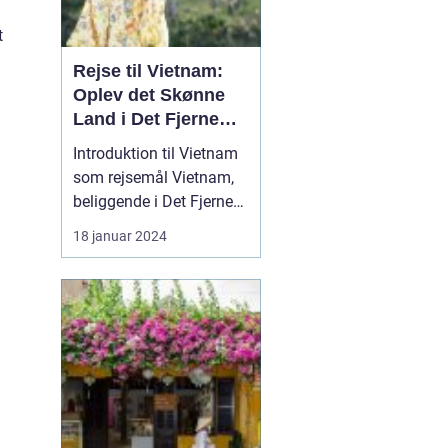
t
Rejse til Vietnam:
Oplev det Skønne
Land i Det Fjerne
Østen
Introduktion til Vietnam
som rejsemål Vietnam,
beliggende i Det Fjerne
Østen, er et land med en
18 januar 2024
rig kultur, smukke
landskaber og en
fascinerende historie.
Det er blevet et populært
rejsemål for
eventyrlystne rejsende,
der ønsker at opleve en
unik bl...