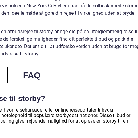
eve pulsen i New York City eller dase på de solbeskinnede strand
r den ideelle måde at gøre din rejse til virkelighed uden at bryde
d en afbudsrejse til storby bringe dig på en uforglemmelig rejse ti
e forskellige muligheder, find dit perfekte tilbud og pakk din
et ukendte. Det er tid til at udforske verden uden at bruge for me
udsrejse til storby!
FAQ
e til storby?
e, hvor rejsebureauer eller online rejseportaler tilbyder
og hotelophold til populære storbydestinationer. Disse tilbud er
dser, og giver rejsende mulighed for at opleve en storby til en