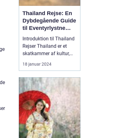
Thailand Rejse: En
Dybdegående Guide
til Eventyrlystne
Rejsende
Introduktion til Thailand
Rejser Thailand er et
ige
skatkammer af kultur,
smukke strande,
18 januar 2024
historiske monumenter
og fantastisk mad. Dette
rde
land i Sydøstasien har i
årtier tiltrukket rejsende
fra hele verden, og det er
ikke svært at forstå
ser
hvorfor. En rej...