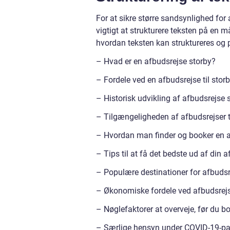
For at sikre større sandsynlighed for 
vigtigt at strukturere teksten på en m
hvordan teksten kan struktureres og p
– Hvad er en afbudsrejse storby?
– Fordele ved en afbudsrejse til stor
– Historisk udvikling af afbudsrejse 
– Tilgængeligheden af afbudsrejser ti
– Hvordan man finder og booker en af
– Tips til at få det bedste ud af din a
– Populære destinationer for afbudsr
– Økonomiske fordele ved afbudsrejs
– Nøglefaktorer at overveje, før du bo
– Særlige hensyn under COVID-19-p