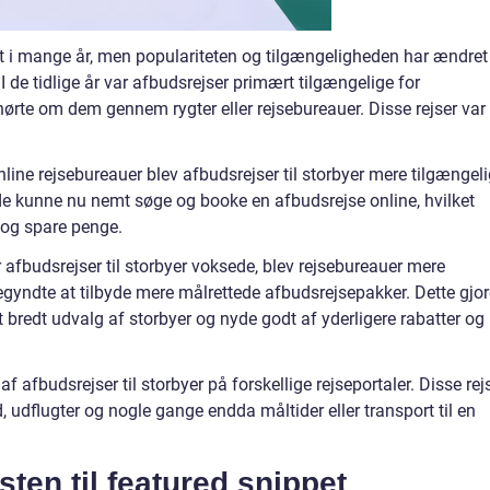
ret i mange år, men populariteten og tilgængeligheden har ændret
I de tidlige år var afbudsrejser primært tilgængelige for
 hørte om dem gennem rygter eller rejsebureauer. Disse rejser var
ine rejsebureauer blev afbudsrejser til storbyer mere tilgængel
de kunne nu nemt søge og booke en afbudsrejse online, hvilket
d og spare penge.
afbudsrejser til storbyer voksede, blev rejsebureauer mere
ndte at tilbyde mere målrettede afbudsrejsepakker. Dette gjo
t bredt udvalg af storbyer og nyde godt af yderligere rabatter og
af afbudsrejser til storbyer på forskellige rejseportaler. Disse rej
ld, udflugter og nogle gange endda måltider eller transport til en
sten til featured snippet