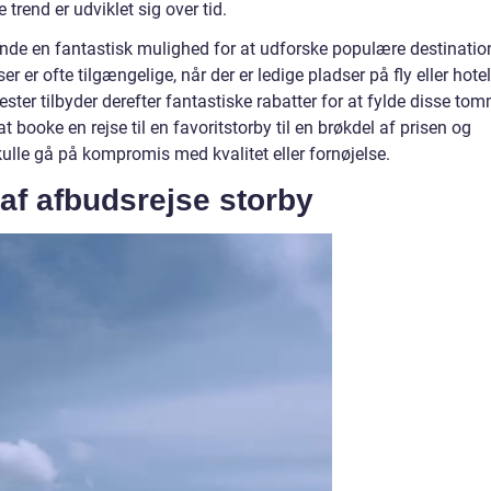
trend er udviklet sig over tid.
jsende en fantastisk mulighed for at udforske populære destinatio
 er ofte tilgængelige, når der er ledige pladser på fly eller hotell
nester tilbyder derefter fantastiske rabatter for at fylde disse to
t booke en rejse til en favoritstorby til en brøkdel af prisen og
kulle gå på kompromis med kvalitet eller fornøjelse.
 af afbudsrejse storby