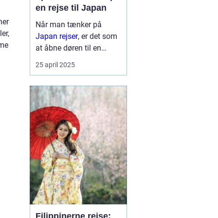
en rejse til Japan
ner
Når man tænker på
er,
Japan rejser
, er det som
mme
at åbne døren til en
verden af kontraster og
25 april 2025
fortryllende oplevelser.
Landet, der formå...
Filippinerne rejse: