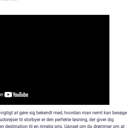
t vigtigt at gøre sig bekendt med, hvordan man nemt kan besøge
udsrejser til storbyer er den perfekte løsning, der giver dig
en destination til en rimelig pris. Uanset om du drømmer om at