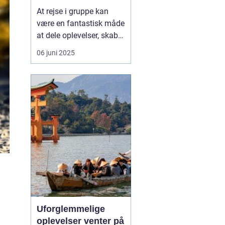
social måde at
At rejse i gruppe kan
opleve Europa på
være en fantastisk måde
at dele oplevelser, skabe
minder og styrke
06 juni 2025
relationer – hvad enten
det er med familie,
venner, kolleger eller
foreninger. I stedet for at
vælge bus eller fly som
transportmiddel, v...
Uforglemmelige
oplevelser venter på