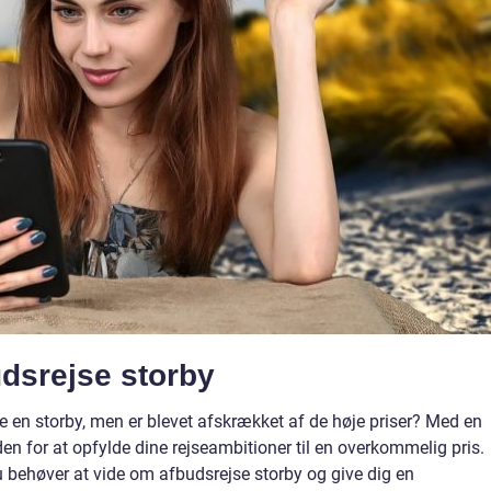
budsrejse storby
 en storby, men er blevet afskrækket af de høje priser? Med en
den for at opfylde dine rejseambitioner til en overkommelig pris.
du behøver at vide om afbudsrejse storby og give dig en