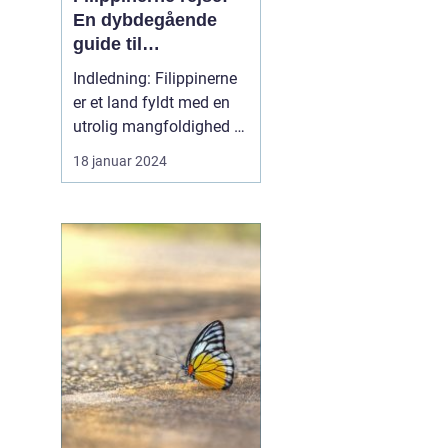
En dybdegående
guide til
eventyrlystne
Indledning: Filippinerne
rejsende
er et land fyldt med en
utrolig mangfoldighed af
naturskønhed og kulturel
18 januar 2024
rigdom. Fra de smukke
strande og koralrev til de
imponerende bjerge og
skovområder, er
Filippinerne et rejsemål,
der kan tilbyde noget for
enhver event...