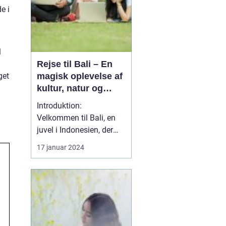
e i
l
Rejse til Bali – En
magisk oplevelse af
get
kultur, natur og
eventyr
Introduktion:
Velkommen til Bali, en
juvel i Indonesien, der
byder på en unik
17 januar 2024
rejseoplevelse fyldt med
kulturel rigdom,
spektakulær natur og
uforglemmelige eventyr.
Uanset om du er en
erfaren rejsende eller