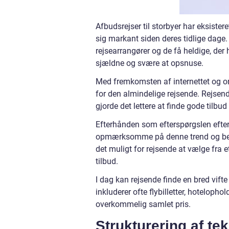
Afbudsrejser til storbyer har eksiste
sig markant siden deres tidlige dage. 
rejsearrangører og de få heldige, der
sjældne og svære at opsnuse.
Med fremkomsten af internettet og onl
for den almindelige rejsende. Rejsen
gjorde det lettere at finde gode tilbu
Efterhånden som efterspørgslen efter 
opmærksomme på denne trend og begy
det muligt for rejsende at vælge fra e
tilbud.
I dag kan rejsende finde en bred vifte 
inkluderer ofte flybilletter, hotelopho
overkommelig samlet pris.
Strukturering af tek