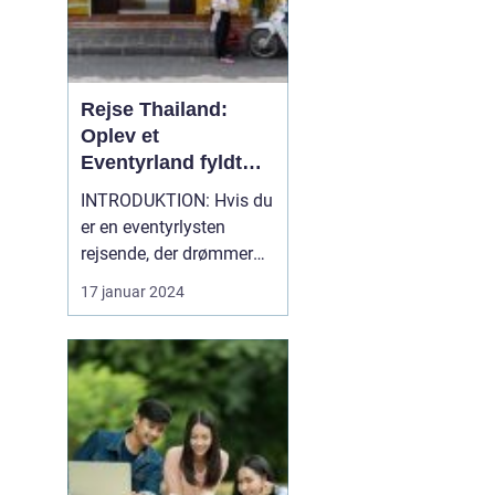
Rejse Thailand:
Oplev et
Eventyrland fyldt
med Historie og
INTRODUKTION: Hvis du
Skønhed
er en eventyrlysten
rejsende, der drømmer
om at opleve smukke
17 januar 2024
strande, rig kultur,
spændende eventyr og
en fascinerende historie,
så er en rejse til Thailand
et absolut must. Dette
sydøstasiatiske land, der
ligger mellem Indien...