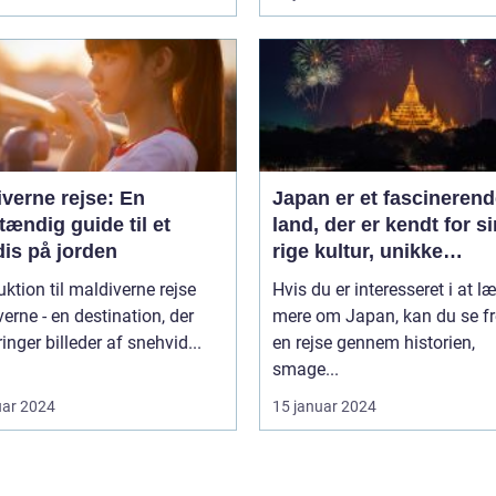
verne rejse: En
Japan er et fascineren
tændig guide til et
land, der er kendt for si
dis på jorden
rige kultur, unikke
traditioner og fantastis
uktion til maldiverne rejse
Hvis du er interesseret i at l
naturlandskaber
erne - en destination, der
mere om Japan, kan du se fr
ringer billeder af snehvid...
en rejse gennem historien,
smage...
uar 2024
15 januar 2024