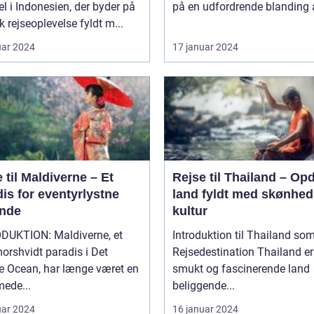
el i Indonesien, der byder på
på en udfordrende blanding af
k rejseoplevelse fyldt m...
uar 2024
17 januar 2024
 til Maldiverne – Et
Rejse til Thailand – Op
is for eventyrlystne
land fyldt med skønhed
ende
kultur
DUKTION: Maldiverne, et
Introduktion til Thailand so
orshvidt paradis i Det
Rejsedestination Thailand er et
e Ocean, har længe været en
smukt og fascinerende land
ede...
beliggende...
uar 2024
16 januar 2024