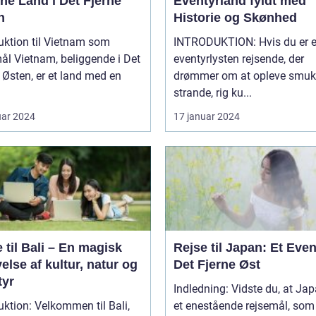
ne Land i Det Fjerne
Eventyrland fyldt med
n
Historie og Skønhed
uktion til Vietnam som
INTRODUKTION: Hvis du er en
gende i Det
eventyrlysten rejsende, der
 Østen, er et land med en
drømmer om at opleve smuk
strande, rig ku...
uar 2024
17 januar 2024
 til Bali – En magisk
Rejse til Japan: Et Even
else af kultur, natur og
Det Fjerne Øst
tyr
Indledning: Vidste du, at Jap
uktion: Velkommen til Bali,
et enestående rejsemål, som