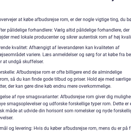
vervejer at købe afbudsrejse rom, er der nogle vigtige ting, du bø
fter pålidelige forhandlere: Vælg altid pålidelige forhandlere, der
jder med lokale producenter og sikrer autentisk rom af høj kvali
rende kvalitet: Afhængigt af leverandøren kan kvaliteten af
ejseområdet variere. Læs anmeldelser og sørg for at købe fra b
or at undgå skuffelser.
orskelle: Afbudsrejse rom er ofte billigere end de almindelige
rom, så du kan finde gode tilbud og priser. Hold øje med særlige
tter, der kan gøre dine køb endnu mere overkommelige.
gelse af nye smagsvarianter: Afbudsrejse rom giver dig mulighed
nye smagsoplevelser og udforske forskellige typer rom. Dette er 
isk måde at udvide din horisont som romelsker og nyde forskelli
velser.
mål og levering: Hvis du køber afbudsrejse rom, mens du er på fe