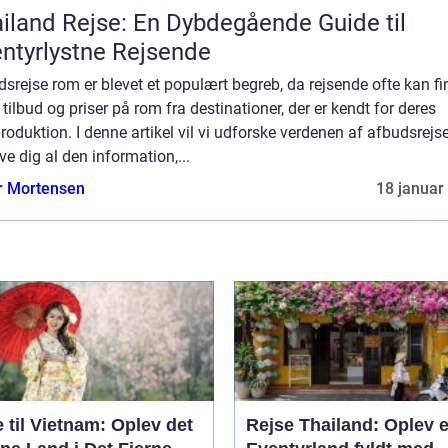
iland Rejse: En Dybdegående Guide til
ntyrlystne Rejsende
srejse rom er blevet et populært begreb, da rejsende ofte kan fi
tilbud og priser på rom fra destinationer, der er kendt for deres
oduktion. I denne artikel vil vi udforske verdenen af afbudsrejs
ve dig al den information,...
r Mortensen
18 januar
 til Vietnam: Oplev det
Rejse Thailand: Oplev e