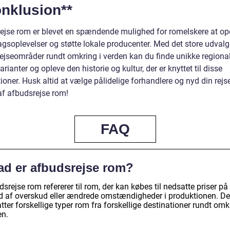
onklusion**
ejse rom er blevet en spændende mulighed for romelskere at o
gsoplevelser og støtte lokale producenter. Med det store udvalg
ejseområder rundt omkring i verden kan du finde unikke regiona
ianter og opleve den historie og kultur, der er knyttet til disse
ioner. Husk altid at vælge pålidelige forhandlere og nyd din rejse
af afbudsrejse rom!
FAQ
ad er afbudsrejse rom?
srejse rom refererer til rom, der kan købes til nedsatte priser på
d af overskud eller ændrede omstændigheder i produktionen. De
ter forskellige typer rom fra forskellige destinationer rundt omkr
en.