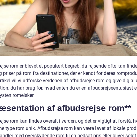
ejse rom er blevet et populært begreb, da rejsende ofte kan find
g priser på rom fra destinationer, der er kendt for deres romprodu
tikel vil vi udforske verdenen af afbudsrejse rom og give dig al
ion, du har brug for, hvad enten du er en afbudsrejseentusiast el
lysten romelsker.
æsentation af afbudsrejse rom**
jse rom kan findes overalt i verden, og det er vigtigt at forstå, 
ne type rom unik. Afbudsrejse rom kan være lavet af lokale prod
andler med overskydende rom til en nedsat pris eller bliver solgt 