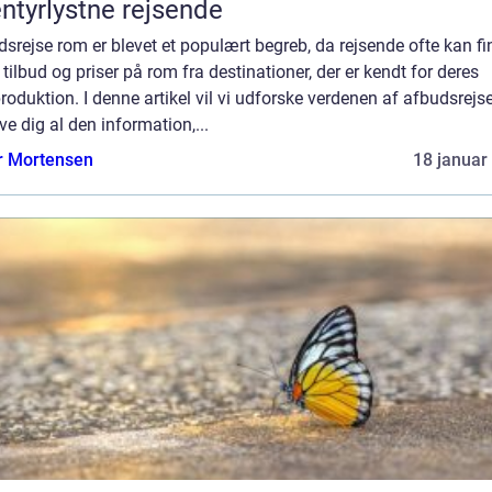
ntyrlystne rejsende
srejse rom er blevet et populært begreb, da rejsende ofte kan fi
tilbud og priser på rom fra destinationer, der er kendt for deres
oduktion. I denne artikel vil vi udforske verdenen af afbudsrejs
ve dig al den information,...
r Mortensen
18 januar