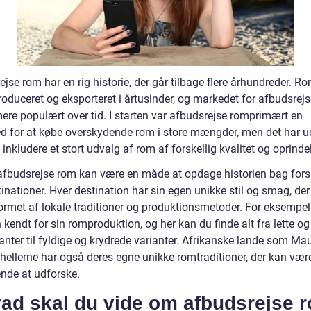
jse rom har en rig historie, der går tilbage flere århundreder. R
oduceret og eksporteret i årtusinder, og markedet for afbudsrejs
mere populært over tid. I starten var afbudsrejse romprimært en
d for at købe overskydende rom i store mængder, men det har ud
at inkludere et stort udvalg af rom af forskellig kvalitet og oprinde
afbudsrejse rom kan være en måde at opdage historien bag fors
nationer. Hver destination har sin egen unikke stil og smag, der
formet af lokale traditioner og produktionsmetoder. For eksempel
 kendt for sin romproduktion, og her kan du finde alt fra lette o
nter til fyldige og krydrede varianter. Afrikanske lande som Mau
hellerne har også deres egne unikke romtraditioner, der kan vær
de at udforske.
vad skal du vide om afbudsrejse 