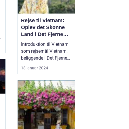
Rejse til Vietnam:
Oplev det Skønne
Land i Det Fjerne
r
Østen
Introduktion til Vietnam
som rejsemål Vietnam,
beliggende i Det Fjerne
Østen, er et land med en
18 januar 2024
rig kultur, smukke
landskaber og en
fascinerende historie.
Det er blevet et populært
rejsemål for
eventyrlystne rejsende,
der ønsker at opleve en
unik bl...