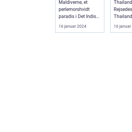
Maldiverne, et
Thailan
kultur
perlemorshvidt
Rejsedes
paradis i Det Indiske
Thailand
Ocean, har længe
smukt o
16 januar 2024
16 januar
været en
fasciner
drømmede...
beliggend