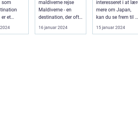
d som
maldiverne rejse
interesseret i at lær
jorden
unikke
tination
Maldiverne - en
mere om Japan,
traditioner og
 er et
destination, der ofte
kan du se frem til 
fantastiske
g
bringer billeder af
rejse gennem
 2024
16 januar 2024
15 januar 2024
naturlandskabe
ende land
snehvid...
historien, smage...
e...