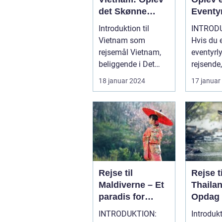
det Skønne
Eventy
Land i Det
fyldt 
Introduktion til
INTROD
Fjerne Østen
Histori
Vietnam som
Hvis du 
Skønh
rejsemål Vietnam,
eventyrl
beliggende i Det
rejsende,
Fjerne Østen, er et
drømmer
18 januar 2024
17 januar
land med en rig...
opleve 
strande, r
Rejse til
Rejse ti
Maldiverne – Et
Thaila
paradis for
Opdag 
eventyrlystne
fyldt 
INTRODUKTION:
Introdukt
rejsende
skønhe