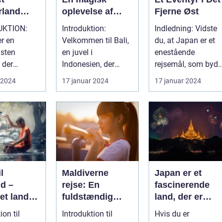
rland
oplevelse af
Fjerne Øst
med
kultur, natur og
UKTION:
Introduktion:
Indledning: Vidste
e og
eventyr
er en
Velkommen til Bali,
du, at Japan er et
ed
ysten
en juvel i
enestående
 der
Indonesien, der
rejsemål, som byde
 om at
byder på en unik
på en udfordrende
 2024
17 januar 2024
17 januar 2024
smukke
rejseoplevelse fyldt
blanding af t...
ig ku...
m...
l
Maldiverne
Japan er et
nd –
rejse: En
fascinerende
et land
fuldstændig
land, der er
med
guide til et
kendt for sin
ion til
Introduktion til
Hvis du er
d og
paradis på
rige kultur,