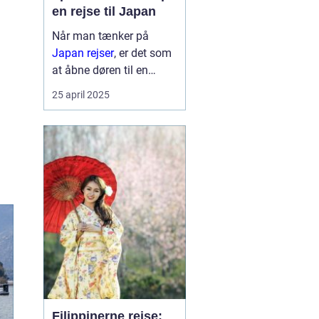
en rejse til Japan
Når man tænker på
Japan rejser
, er det som
at åbne døren til en
verden af kontraster og
25 april 2025
fortryllende oplevelser.
Landet, der formå...
Filippinerne rejse: