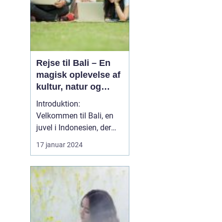
Rejse til Bali – En
magisk oplevelse af
kultur, natur og
eventyr
Introduktion:
Velkommen til Bali, en
juvel i Indonesien, der
byder på en unik
17 januar 2024
rejseoplevelse fyldt med
kulturel rigdom,
spektakulær natur og
uforglemmelige eventyr.
Uanset om du er en
erfaren rejsende eller