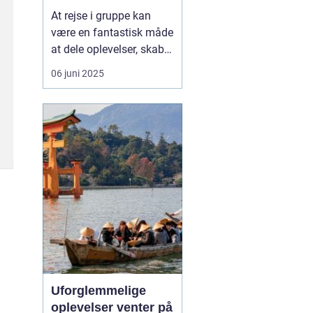
social måde at
At rejse i gruppe kan
opleve Europa på
være en fantastisk måde
at dele oplevelser, skabe
minder og styrke
06 juni 2025
relationer – hvad enten
det er med familie,
venner, kolleger eller
foreninger. I stedet for at
vælge bus eller fly som
transportmiddel, v...
Uforglemmelige
oplevelser venter på