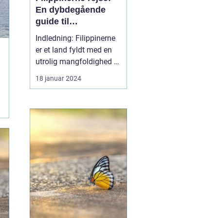
En dybdegående
guide til
eventyrlystne
Indledning: Filippinerne
rejsende
er et land fyldt med en
utrolig mangfoldighed af
naturskønhed og kulturel
18 januar 2024
rigdom. Fra de smukke
strande og koralrev til de
imponerende bjerge og
skovområder, er
Filippinerne et rejsemål,
der kan tilbyde noget for
enhver event...