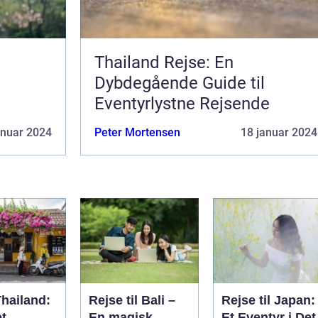
Thailand Rejse: En
Dybdegående Guide til
Eventyrlystne Rejsende
anuar 2024
Peter Mortensen
18 januar 2024
Thailand:
Rejse til Bali –
Rejse til Japan:
et
En magisk
Et Eventyr i Det