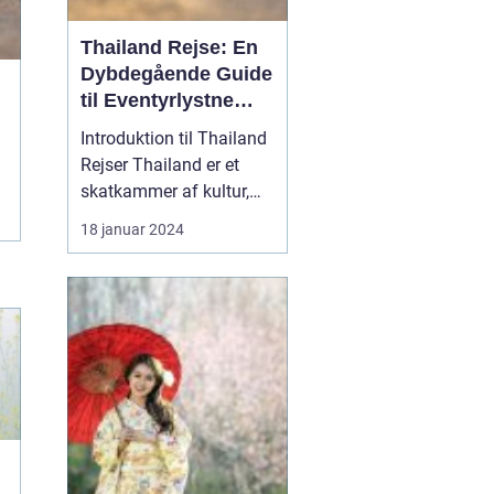
Thailand Rejse: En
Dybdegående Guide
til Eventyrlystne
Rejsende
Introduktion til Thailand
Rejser Thailand er et
skatkammer af kultur,
smukke strande,
18 januar 2024
historiske monumenter
og fantastisk mad. Dette
land i Sydøstasien har i
årtier tiltrukket rejsende
fra hele verden, og det er
ikke svært at forstå
hvorfor. En rej...