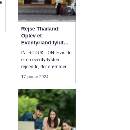
e
en
r
Rejse Thailand:
Oplev et
Eventyrland fyldt
med Historie og
INTRODUKTION: Hvis du
Skønhed
er en eventyrlysten
rejsende, der drømmer
om at opleve smukke
17 januar 2024
strande, rig kultur,
spændende eventyr og
en fascinerende historie,
så er en rejse til Thailand
et absolut must. Dette
sydøstasiatiske land, der
ligger mellem Indien...