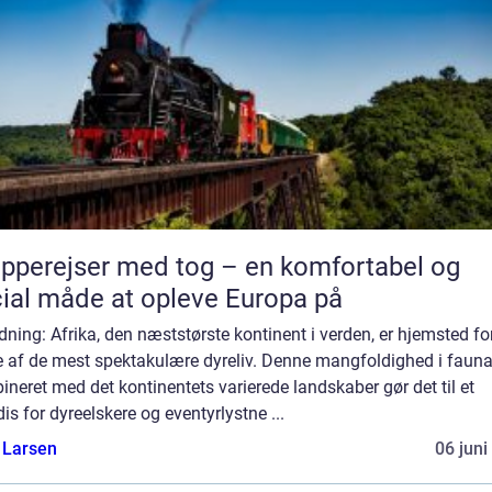
pperejser med tog – en komfortabel og
ial måde at opleve Europa på
dning: Afrika, den næststørste kontinent i verden, er hjemsted fo
e af de mest spektakulære dyreliv. Denne mangfoldighed i faun
neret med det kontinentets varierede landskaber gør det til et
is for dyreelskere og eventyrlystne ...
 Larsen
06 juni