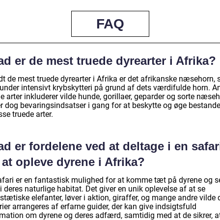
FAQ
d er de mest truede dyrearter i Afrika?
dt de mest truede dyrearter i Afrika er det afrikanske næsehorn,
 under intensivt krybskytteri på grund af dets værdifulde horn. A
e arter inkluderer vilde hunde, gorillaer, geparder og sorte næseh
er dog bevaringsindsatser i gang for at beskytte og øge bestand
sse truede arter.
d er fordelene ved at deltage i en safar
 at opleve dyrene i Afrika?
afari er en fantastisk mulighed for at komme tæt på dyrene og s
 deres naturlige habitat. Det giver en unik oplevelse af at se
tætiske elefanter, løver i aktion, giraffer, og mange andre vilde d
ier arrangeres af erfarne guider, der kan give indsigtsfuld
rmation om dyrene og deres adfærd, samtidig med at de sikrer, a