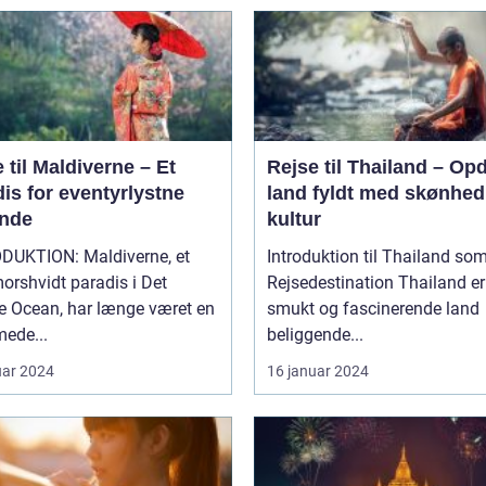
 til Maldiverne – Et
Rejse til Thailand – Op
is for eventyrlystne
land fyldt med skønhed
ende
kultur
DUKTION: Maldiverne, et
Introduktion til Thailand so
orshvidt paradis i Det
Rejsedestination Thailand er et
e Ocean, har længe været en
smukt og fascinerende land
ede...
beliggende...
uar 2024
16 januar 2024