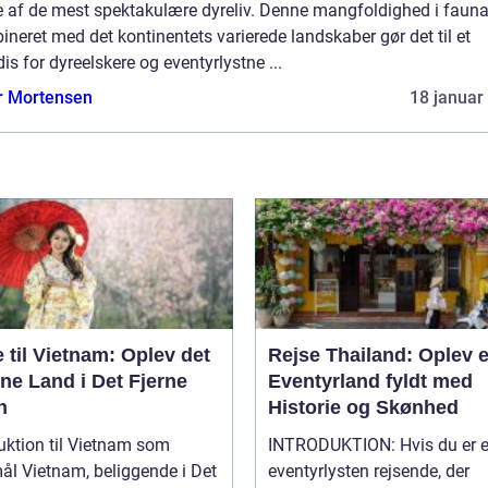
e af de mest spektakulære dyreliv. Denne mangfoldighed i faun
neret med det kontinentets varierede landskaber gør det til et
is for dyreelskere og eventyrlystne ...
r Mortensen
18 januar
 til Vietnam: Oplev det
Rejse Thailand: Oplev e
ne Land i Det Fjerne
Eventyrland fyldt med
n
Historie og Skønhed
uktion til Vietnam som
INTRODUKTION: Hvis du er en
gende i Det
eventyrlysten rejsende, der