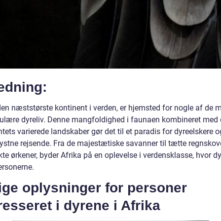
edning:
den næststørste kontinent i verden, er hjemsted for nogle af de 
ulære dyreliv. Denne mangfoldighed i faunaen kombineret med 
tets varierede landskaber gør det til et paradis for dyreelskere o
lystne rejsende. Fra de majestætiske savanner til tætte regnskov
kte ørkener, byder Afrika på en oplevelse i verdensklasse, hvor d
rsonerne.
ige oplysninger for personer
resseret i dyrene i Afrika