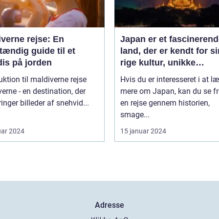
verne rejse: En
Japan er et fascineren
tændig guide til et
land, der er kendt for si
dis på jorden
rige kultur, unikke
traditioner og fantastis
uktion til maldiverne rejse
Hvis du er interesseret i at l
naturlandskaber
erne - en destination, der
mere om Japan, kan du se fr
ringer billeder af snehvid...
en rejse gennem historien,
smage...
uar 2024
15 januar 2024
Adresse