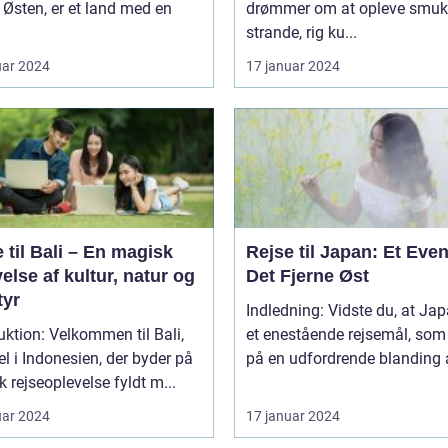
 Østen, er et land med en
drømmer om at opleve smuk
strande, rig ku...
uar 2024
17 januar 2024
 til Bali – En magisk
Rejse til Japan: Et Even
else af kultur, natur og
Det Fjerne Øst
tyr
Indledning: Vidste du, at Jap
uktion: Velkommen til Bali,
et enestående rejsemål, som
el i Indonesien, der byder på
på en udfordrende blanding af
k rejseoplevelse fyldt m...
uar 2024
17 januar 2024