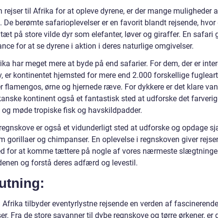
rejser til Afrika for at opleve dyrene, er der mange muligheder 
 De berømte safarioplevelser er en favorit blandt rejsende, hvor
t på store vilde dyr som elefanter, løver og giraffer. En safari 
nce for at se dyrene i aktion i deres naturlige omgivelser.
ka har meget mere at byde på end safarier. For dem, der er inter
iv, er kontinentet hjemsted for mere end 2.000 forskellige fugleart
r flamengos, ørne og hjernede ræve. For dykkere er det klare va
kanske kontinent også et fantastisk sted at udforske det farveri
v og møde tropiske fisk og havskildpadder.
 regnskove er også et vidunderligt sted at udforske og opdage s
om gorillaer og chimpanser. En oplevelse i regnskoven giver rejs
d for at komme tættere på nogle af vores nærmeste slægtninge 
denen og forstå deres adfærd og levestil.
utning:
 Afrika tilbyder eventyrlystne rejsende en verden af fascinerend
er. Fra de store savanner til dybe regnskove og tørre ørkener, er 