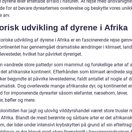
e dyrene eller efterlade affald i naturen. At rejse med ansvarlighe
de for at bevare dyrearternes overlevelse og beskytte vores unik
e arv.
orisk udvikling af dyrene i Afrika
oriske udvikling af dyrene i Afrika er en fascinerende rejse gen
Kontinentet har gennemgået dramatiske ændringer i klimaet, lan
levesteder, hvilket har påvirket dyreriget.
den vandrede store pattedyr som mammut og forskellige arter af a
er det afrikanske kontinent. Efterhånden som klimaet ændrede si
r begyndte at påvirke levestederne, faldt antallet af nogle af d
ramatisk. Dog overlevede mange afrikanske dyr, og kontinentet er
d for imponerende dyrearter såsom elefanter, næsehorn, løver,
r, bøfler og mere.
lonitiden har jagt og ulovlig vilddyrshandel været store trusler
 Afrika. Blandt de mest berømte og sårbare arter er det afrikans
, der lider under intensivt krybskytteri på grund af sin eftertra
ldigvis er der blevet gjort store fremskridt i bevaringsindsatsen f