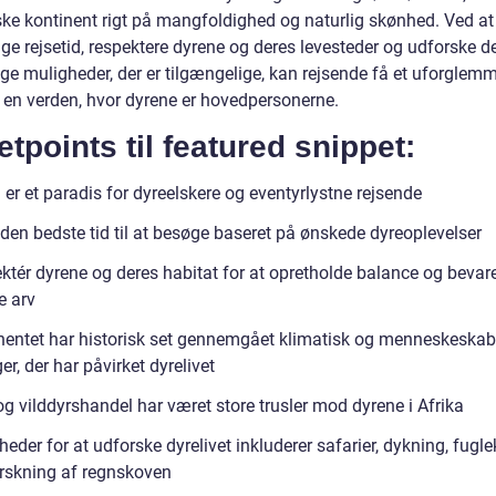
ske kontinent rigt på mangfoldighed og naturlig skønhed. Ved a
ige rejsetid, respektere dyrene og deres levesteder og udforske d
ige muligheder, der er tilgængelige, kan rejsende få et uforglemm
i en verden, hvor dyrene er hovedpersonerne.
etpoints til featured snippet:
 er et paradis for dyreelskere og eventyrlystne rejsende
den bedste tid til at besøge baseret på ønskede dyreoplevelser
ktér dyrene og deres habitat for at opretholde balance og bevar
e arv
nentet har historisk set gennemgået klimatisk og menneskeskab
r, der har påvirket dyrelivet
g vilddyrshandel har været store trusler mod dyrene i Afrika
eder for at udforske dyrelivet inkluderer safarier, dykning, fugl
rskning af regnskoven