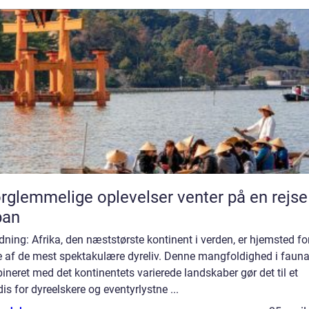
rglemmelige oplevelser venter på en rejse 
pan
dning: Afrika, den næststørste kontinent i verden, er hjemsted fo
e af de mest spektakulære dyreliv. Denne mangfoldighed i faun
neret med det kontinentets varierede landskaber gør det til et
is for dyreelskere og eventyrlystne ...