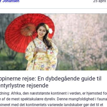
or Johansen
25 april
ippinerne rejse: En dybdegående guide til
ntyrlystne rejsende
dning: Afrika, den næststørste kontinent i verden, er hjemsted fo
e af de mest spektakulære dyreliv. Denne mangfoldighed i faun
neret med det kontinentets varierede landskaber gør det til et