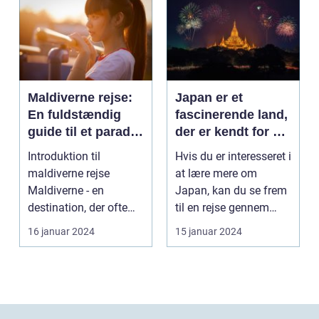
Maldiverne rejse:
Japan er et
En fuldstændig
fascinerende land,
guide til et paradis
der er kendt for sin
på jorden
rige kultur, unikke
Introduktion til
Hvis du er interesseret i
traditioner og
maldiverne rejse
at lære mere om
fantastiske
Maldiverne - en
Japan, kan du se frem
naturlandskaber
destination, der ofte
til en rejse gennem
bringer billeder af
historien, smage...
16 januar 2024
15 januar 2024
snehvid...