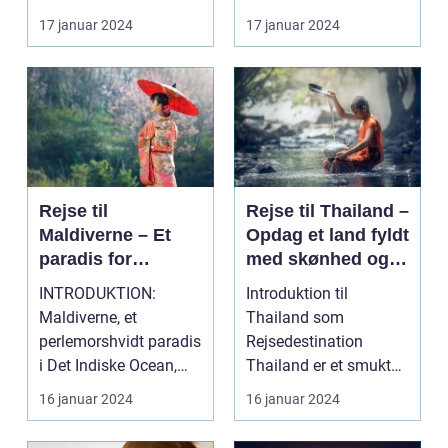
rejseoplevelse fyldt
udfordrende blanding
17 januar 2024
17 januar 2024
m...
af t...
Rejse til
Rejse til Thailand –
Maldiverne – Et
Opdag et land fyldt
paradis for
med skønhed og
eventyrlystne
kultur
INTRODUKTION:
Introduktion til
rejsende
Maldiverne, et
Thailand som
perlemorshvidt paradis
Rejsedestination
i Det Indiske Ocean,
Thailand er et smukt
har længe været en
og fascinerende land
16 januar 2024
16 januar 2024
drømmede...
beliggende...