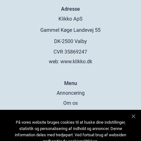
Adresse
web:
www.klikko.dk
Menu
Annoncering
Om os
Cookies
På vores website bruges cookies til at huske dine indstillinger,
Kontakt os
statistik og personalisering af indhold og annoncer. Denne
Sitemap
information deles med tredjepart. Ved fortsat brug af websiden