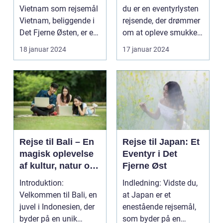
Skønhed
Vietnam som rejsemål
du er en eventyrlysten
Vietnam, beliggende i
rejsende, der drømmer
Det Fjerne Østen, er et
om at opleve smukke
land med en rig...
strande, rig ku...
18 januar 2024
17 januar 2024
Rejse til Bali – En
Rejse til Japan: Et
magisk oplevelse
Eventyr i Det
af kultur, natur og
Fjerne Øst
eventyr
Introduktion:
Indledning: Vidste du,
Velkommen til Bali, en
at Japan er et
juvel i Indonesien, der
enestående rejsemål,
byder på en unik
som byder på en