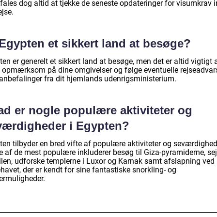
fales dog altid at tjekke de seneste opdateringer for visumkrav 
ejse.
Egypten et sikkert land at besøge?
en er generelt et sikkert land at besøge, men det er altid vigtigt 
 opmærksom på dine omgivelser og følge eventuelle rejseadvars
 anbefalinger fra dit hjemlands udenrigsministerium.
ad er nogle populære aktiviteter og
værdigheder i Egypten?
en tilbyder en bred vifte af populære aktiviteter og seværdighed
e af de mest populære inkluderer besøg til Giza-pyramiderne, sej
ilen, udforske templerne i Luxor og Karnak samt afslapning ved
avet, der er kendt for sine fantastiske snorkling- og
ermuligheder.