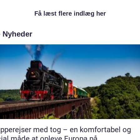
Få læst flere indlæg her
e Nyheder
pperejser med tog – en komfortabel og
ial måde at opleve Europa på