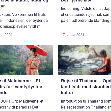
else af kultur, natur og
Det Fjerne Øst
tyr
Indledning: Vidste du, at Jap
uktion: Velkommen til Bali,
et enestående rejsemål, som
el i Indonesien, der byder på
på en udfordrende blanding af
k rejseoplevelse fyldt m...
uar 2024
17 januar 2024
 til Maldiverne – Et
Rejse til Thailand – Op
is for eventyrlystne
land fyldt med skønhed
ende
kultur
DUKTION: Maldiverne, et
Introduktion til Thailand so
orshvidt paradis i Det
Rejsedestination Thailand er et