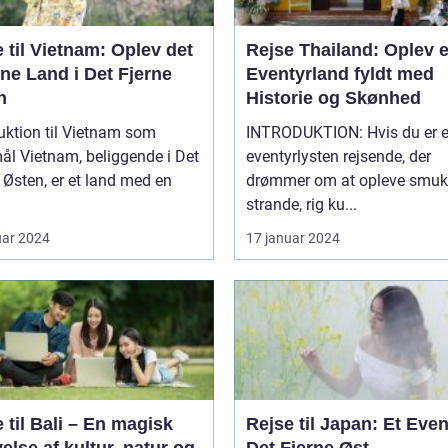
 til Vietnam: Oplev det
Rejse Thailand: Oplev e
ne Land i Det Fjerne
Eventyrland fyldt med
n
Historie og Skønhed
uktion til Vietnam som
INTRODUKTION: Hvis du er en
gende i Det
eventyrlysten rejsende, der
 Østen, er et land med en
drømmer om at opleve smuk
strande, rig ku...
uar 2024
17 januar 2024
 til Bali – En magisk
Rejse til Japan: Et Even