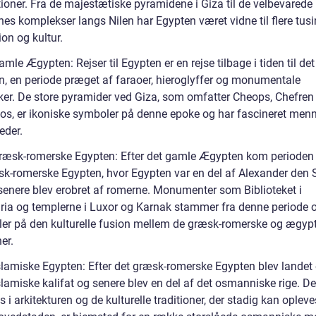
tioner. Fra de majestætiske pyramidene i Giza til de velbevarede
es komplekser langs Nilen har Egypten været vidne til flere tusi
tion og kultur.
amle Ægypten: Rejser til Egypten er en rejse tilbage i tiden til de
, en periode præget af faraoer, hieroglyffer og monumentale
er. De store pyramider ved Giza, som omfatter Cheops, Chefren
os, er ikoniske symboler på denne epoke og har fascineret menn
eder.
græsk-romerske Egypten: Efter det gamle Ægypten kom periode
sk-romerske Egypten, hvor Egypten var en del af Alexander den 
 senere blev erobret af romerne. Monumenter som Biblioteket i
ria og templerne i Luxor og Karnak stammer fra denne periode o
er på den kulturelle fusion mellem de græsk-romerske og ægyp
ner.
islamiske Egypten: Efter det græsk-romerske Egypten blev landet 
slamiske kalifat og senere blev en del af det osmanniske rige. De
s i arkitekturen og de kulturelle traditioner, der stadig kan opleve