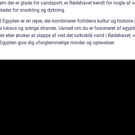
dem der er glade for vandsport, er Rødehavet kendt for nogle af 
teder for snorkling og dykning.
il Egypten er en rejse, der kombinerer fortidens kultur og histori
 luksus og solrige strande. Uanset om du er fascineret af egypt
r eller ønsker at slappe af ved det turkisblå vand i Rødehavet, v
l Egypten give dig uforglemmelige minder og oplevelser.