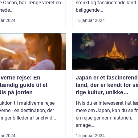
e Ocean, har længe været en
smukt og fascinerende land
ede...
beliggende...
uar 2024
16 januar 2024
verne rejse: En
Japan er et fascineren
tændig guide til et
land, der er kendt for si
dis på jorden
rige kultur, unikke
traditioner og fantastis
uktion til maldiverne rejse
Hvis du er interesseret i at l
naturlandskaber
erne - en destination, der
mere om Japan, kan du se fr
ringer billeder af snehvid...
en rejse gennem historien,
smage...
uar 2024
15 januar 2024