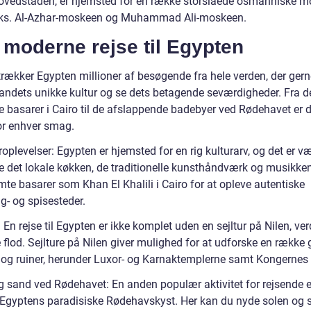
hovedstaden, er hjemsted for en række storslåede osmanniske m
ks. Al-Azhar-moskeen og Muhammad Ali-moskeen.
 moderne rejse til Egypten
ltrækker Egypten millioner af besøgende fra hele verden, der gerne
landets unikke kultur og se dets betagende seværdigheder. Fra d
e basarer i Cairo til de afslappende badebyer ved Rødehavet er d
or enhver smag.
roplevelser: Egypten er hjemsted for en rig kulturarv, og det er v
e det lokale køkken, de traditionelle kunsthåndværk og musikke
te basarer som Khan El Khalili i Cairo for at opleve autentiske
g- og spisesteder.
: En rejse til Egypten er ikke komplet uden en sejltur på Nilen, ve
 flod. Sejlture på Nilen giver mulighed for at udforske en række
 og ruiner, herunder Luxor- og Karnaktemplerne samt Kongernes 
og sand ved Rødehavet: En anden populær aktivitet for rejsende e
Egyptens paradisiske Rødehavskyst. Her kan du nyde solen og 