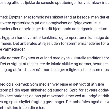
es dog altid at tjekke de seneste opdateringer for visumkrav ind
hed: Egypten er et forholdsvis sikkert land at besøge, men det er
 at være opmærksom på dine omgivelser og følge eventuelle
arsler eller anbefalinger fra dit hjemlands udenrigsministerium.
: Egypten har et varmt ørkenklima, og temperaturen kan stige dr
eren. Det anbefales at rejse uden for sommermånederne for 
e varmegrader.
elle normer: Egypten er et land med dybe kulturelle traditioner o
Det er vigtigt at respektere de lokale skikke og normer, herunder
ing og adfærd, især når man besøger religiøse steder som mos
ed og sikkerhed: Som med enhver rejse er det vigtigt at være
om på din egen sikkerhed og sundhed. Sørg for at være opdat
lle vaccinationer, og pas på maveproblemer ved at undgå at dri
en og spise skyllet frugt og grøntsager. Det anbefales også at k
eforsikring inden din rejse.