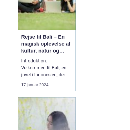
Rejse til Bali – En
magisk oplevelse af
kultur, natur og
eventyr
Introduktion:
Velkommen til Bali, en
juvel i Indonesien, der
byder på en unik
17 januar 2024
rejseoplevelse fyldt med
kulturel rigdom,
spektakulær natur og
uforglemmelige eventyr.
Uanset om du er en
erfaren rejsende eller