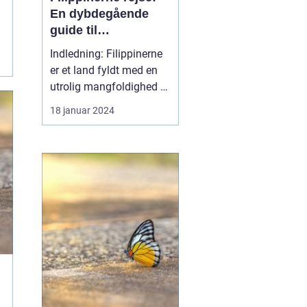
En dybdegående
guide til
eventyrlystne
Indledning: Filippinerne
rejsende
er et land fyldt med en
utrolig mangfoldighed af
naturskønhed og kulturel
18 januar 2024
rigdom. Fra de smukke
strande og koralrev til de
imponerende bjerge og
skovområder, er
Filippinerne et rejsemål,
der kan tilbyde noget for
enhver event...