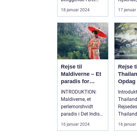
Fjerne Østen, er et
drømmer
18 januar 2024
17 januar
land med en rig...
opleve 
strande, r
Rejse til
Rejse ti
Maldiverne – Et
Thaila
paradis for
Opdag 
eventyrlystne
fyldt 
INTRODUKTION:
Introdukt
rejsende
skønhe
Maldiverne, et
Thailan
kultur
perlemorshvidt
Rejsedes
paradis i Det Indiske
Thailand
Ocean, har længe
smukt o
16 januar 2024
16 januar
været en
fasciner
drømmede...
beliggend