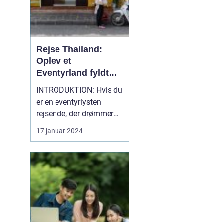
Rejse Thailand:
Oplev et
Eventyrland fyldt
med Historie og
INTRODUKTION: Hvis du
Skønhed
er en eventyrlysten
rejsende, der drømmer
om at opleve smukke
17 januar 2024
strande, rig kultur,
spændende eventyr og
en fascinerende historie,
så er en rejse til Thailand
et absolut must. Dette
sydøstasiatiske land, der
ligger mellem Indien...