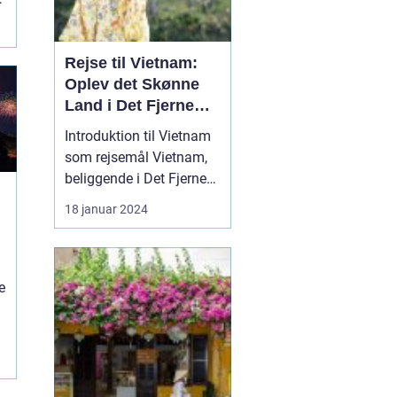
Rejse til Vietnam:
Oplev det Skønne
Land i Det Fjerne
Østen
Introduktion til Vietnam
som rejsemål Vietnam,
beliggende i Det Fjerne
Østen, er et land med en
18 januar 2024
rig kultur, smukke
landskaber og en
fascinerende historie.
Det er blevet et populært
e
rejsemål for
eventyrlystne rejsende,
en
der ønsker at opleve en
r
unik bl...