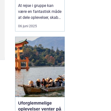
social måde at
At rejse i gruppe kan
opleve Europa på
være en fantastisk måde
at dele oplevelser, skabe
minder og styrke
06 juni 2025
relationer – hvad enten
det er med familie,
venner, kolleger eller
foreninger. I stedet for at
vælge bus eller fly som
transportmiddel, v...
Uforglemmelige
oplevelser venter på