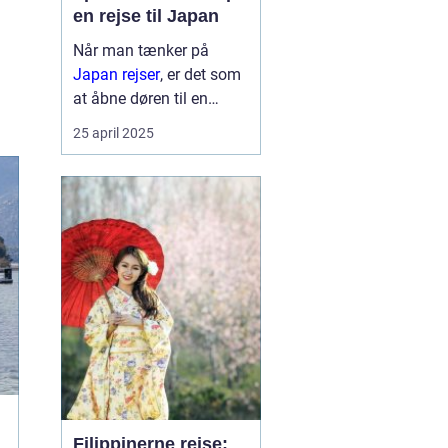
en rejse til Japan
Når man tænker på
Japan rejser
, er det som
at åbne døren til en
verden af kontraster og
25 april 2025
fortryllende oplevelser.
Landet, der formå...
Filippinerne rejse: