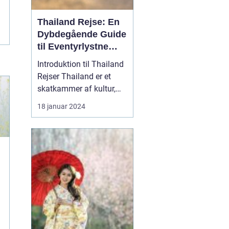
Thailand Rejse: En
Dybdegående Guide
til Eventyrlystne
Rejsende
Introduktion til Thailand
Rejser Thailand er et
skatkammer af kultur,
smukke strande,
18 januar 2024
historiske monumenter
og fantastisk mad. Dette
land i Sydøstasien har i
årtier tiltrukket rejsende
fra hele verden, og det er
ikke svært at forstå
hvorfor. En rej...
r