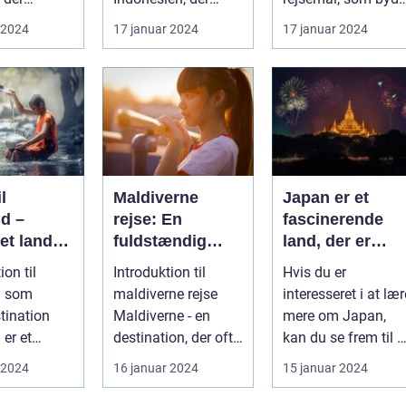
 om at
byder på en unik
på en udfordrende
 2024
17 januar 2024
17 januar 2024
smukke
rejseoplevelse fyldt
blanding af t...
ig ku...
m...
l
Maldiverne
Japan er et
nd –
rejse: En
fascinerende
et land
fuldstændig
land, der er
med
guide til et
kendt for sin
ion til
Introduktion til
Hvis du er
d og
paradis på
rige kultur,
d som
maldiverne rejse
interesseret i at lær
jorden
unikke
tination
Maldiverne - en
mere om Japan,
traditioner og
 er et
destination, der ofte
kan du se frem til 
fantastiske
g
bringer billeder af
rejse gennem
 2024
16 januar 2024
15 januar 2024
naturlandskabe
ende land
snehvid...
historien, smage...
e...