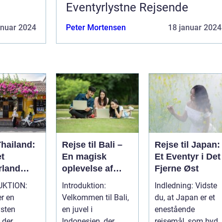
Eventyrlystne Rejsende
anuar 2024
Peter Mortensen
18 januar 2024
Thailand:
Rejse til Bali –
Rejse til Japan:
et
En magisk
Et Eventyr i Det
rland
oplevelse af
Fjerne Øst
med
kultur, natur og
UKTION:
Introduktion:
Indledning: Vidste
e og
eventyr
er en
Velkommen til Bali,
du, at Japan er et
ed
ysten
en juvel i
enestående
 der
Indonesien, der
rejsemål, som byde