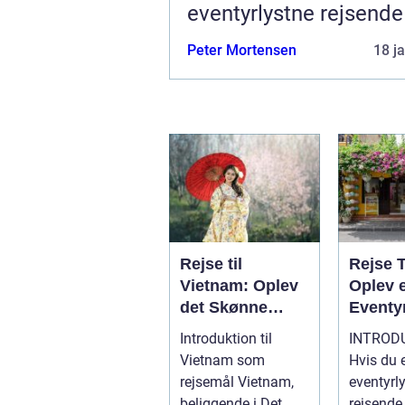
eventyrlystne rejsende
Peter Mortensen
18 j
Rejse til
Rejse 
Vietnam: Oplev
Oplev 
det Skønne
Eventy
Land i Det
fyldt 
Introduktion til
INTROD
Fjerne Østen
Histori
Vietnam som
Hvis du 
Skønh
rejsemål Vietnam,
eventyrl
beliggende i Det
rejsende,