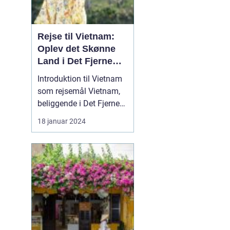
Rejse til Vietnam:
Oplev det Skønne
Land i Det Fjerne
Østen
Introduktion til Vietnam
som rejsemål Vietnam,
beliggende i Det Fjerne
Østen, er et land med en
18 januar 2024
rig kultur, smukke
landskaber og en
fascinerende historie.
Det er blevet et populært
rejsemål for
eventyrlystne rejsende,
der ønsker at opleve en
unik bl...