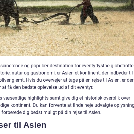
ascinerende og populær destination for eventyrlystne globetrotte
torie, natur og gastronomi, er Asien et kontinent, der indbyder til
liver glemt. Hvis du overvejer at tage på en rejse til Asien, er der
or at få den bedste oplevelse ud af dit eventyr.
ns væsentlige highlights samt give dig et historisk overblik over
oldige kontinent. Du kan forvente at finde nøje udvalgte oplysnin
 forberede dig bedst muligt på din rejse til Asien.
er til Asien