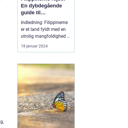
En dybdegående
guide til
eventyrlystne
Indledning: Filippinerne
rejsende
er et land fyldt med en
utrolig mangfoldighed af
naturskønhed og kulturel
18 januar 2024
rigdom. Fra de smukke
strande og koralrev til de
imponerende bjerge og
skovområder, er
Filippinerne et rejsemål,
der kan tilbyde noget for
enhver event...
g,