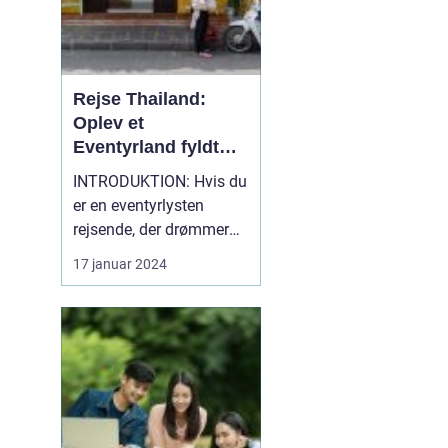
Rejse Thailand:
Oplev et
Eventyrland fyldt
med Historie og
INTRODUKTION: Hvis du
Skønhed
er en eventyrlysten
rejsende, der drømmer
om at opleve smukke
17 januar 2024
strande, rig kultur,
spændende eventyr og
en fascinerende historie,
så er en rejse til Thailand
et absolut must. Dette
sydøstasiatiske land, der
ligger mellem Indien...