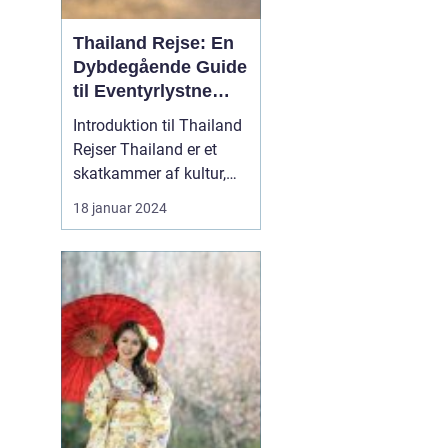
Thailand Rejse: En
Dybdegående Guide
til Eventyrlystne
Rejsende
Introduktion til Thailand
Rejser Thailand er et
skatkammer af kultur,
smukke strande,
18 januar 2024
historiske monumenter
og fantastisk mad. Dette
land i Sydøstasien har i
årtier tiltrukket rejsende
fra hele verden, og det er
ikke svært at forstå
hvorfor. En rej...