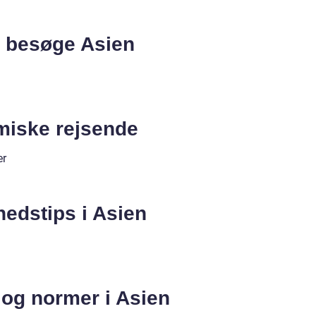
t besøge Asien
omiske rejsende
er
edstips i Asien
e og normer i Asien