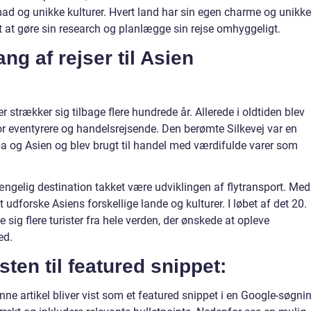
d og unikke kulturer. Hvert land har sin egen charme og unikke
gt at gøre sin research og planlægge sin rejse omhyggeligt.
g af rejser til Asien
der strækker sig tilbage flere hundrede år. Allerede i oldtiden blev
or eventyrere og handelsrejsende. Den berømte Silkevej var en
a og Asien og blev brugt til handel med værdifulde varer som
ængelig destination takket være udviklingen af flytransport. Med
at udforske Asiens forskellige lande og kulturer. I løbet af det 20.
 sig flere turister fra hele verden, der ønskede at opleve
ed.
sten til featured snippet:
nne artikel bliver vist som et featured snippet i en Google-søgnin