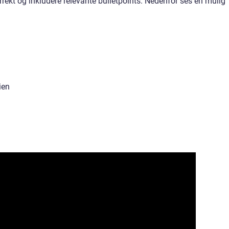
korrekt og inkludere relevante bulletpoints. Nedenfor ses en mulig
ien