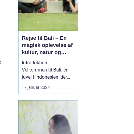
Rejse til Bali – En
magisk oplevelse af
kultur, natur og
eventyr
d
Introduktion:
Velkommen til Bali, en
juvel i Indonesien, der
byder på en unik
17 januar 2024
rejseoplevelse fyldt med
kulturel rigdom,
r
spektakulær natur og
uforglemmelige eventyr.
Uanset om du er en
erfaren rejsende eller