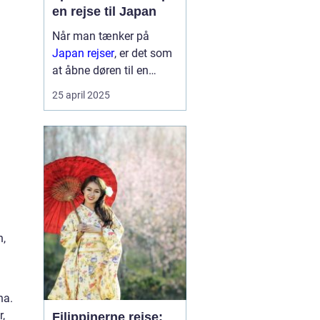
en rejse til Japan
Når man tænker på
Japan rejser
, er det som
at åbne døren til en
verden af kontraster og
25 april 2025
fortryllende oplevelser.
Landet, der formå...
n,
na.
,
Filippinerne rejse: