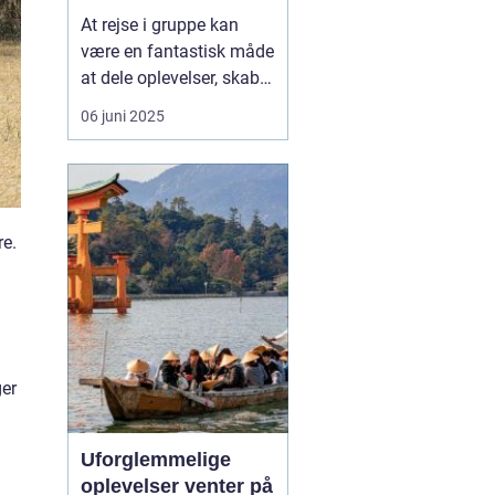
social måde at
At rejse i gruppe kan
opleve Europa på
være en fantastisk måde
at dele oplevelser, skabe
minder og styrke
06 juni 2025
relationer – hvad enten
det er med familie,
venner, kolleger eller
foreninger. I stedet for at
vælge bus eller fly som
re.
transportmiddel, v...
ger
Uforglemmelige
oplevelser venter på