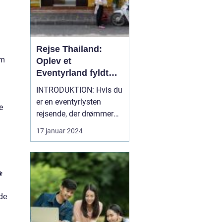
Rejse Thailand:
em
Oplev et
Eventyrland fyldt
med Historie og
INTRODUKTION: Hvis du
Skønhed
er en eventyrlysten
e
rejsende, der drømmer
om at opleve smukke
17 januar 2024
strande, rig kultur,
spændende eventyr og
en fascinerende historie,
*
så er en rejse til Thailand
et absolut must. Dette
de
sydøstasiatiske land, der
ligger mellem Indien...