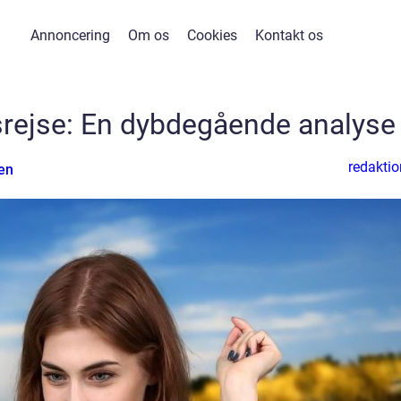
Annoncering
Om os
Cookies
Kontakt os
srejse: En dybdegående analyse
redaktio
en