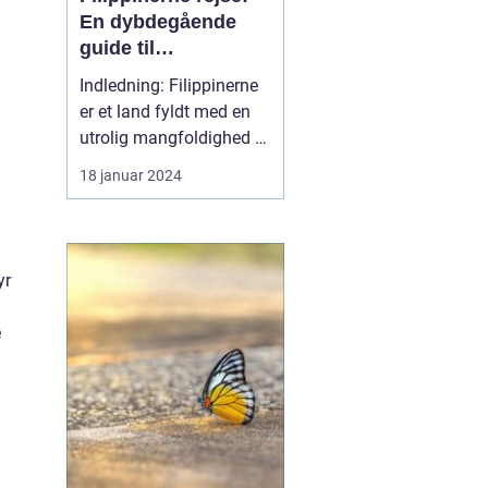
En dybdegående
guide til
eventyrlystne
Indledning: Filippinerne
rejsende
er et land fyldt med en
utrolig mangfoldighed af
naturskønhed og kulturel
18 januar 2024
rigdom. Fra de smukke
strande og koralrev til de
imponerende bjerge og
skovområder, er
yr
Filippinerne et rejsemål,
der kan tilbyde noget for
e
enhver event...