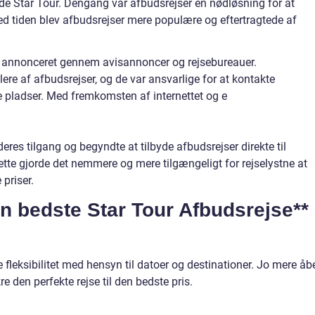
e Star Tour. Dengang var afbudsrejser en nødløsning for at
d tiden blev afbudsrejser mere populære og eftertragtede af
rt annonceret gennem avisannoncer og rejsebureauer.
re af afbudsrejser, og de var ansvarlige for at kontakte
ige pladser. Med fremkomsten af internettet og e
eres tilgang og begyndte at tilbyde afbudsrejser direkte til
tte gjorde det nemmere og mere tilgængeligt for rejselystne at
priser.
den bedste Star Tour Afbudsrejse**
 fleksibilitet med hensyn til datoer og destinationer. Jo mere åb
kre den perfekte rejse til den bedste pris.