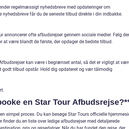
 sender regelmæssigt nyhedsbreve med opdateringer om
e nyhedsbreve får du de seneste tilbud direkte i din indbakke.
our annoncerer ofte afbudsrejser gennem sociale medier. Følg d
 at være blandt de første, der opdager de bedste tilbud.
fbudsrejser kan være i begrænset antal, så det er vigtigt at vær
 godt tilbud opstår. Hold dig opdateret og vær tålmodig
t.
booke en Star Tour Afbudsrejse?*
 en simpel proces. Du kan besøge Star Tours officielle hjemmesi
r finder du en liste over ledige afbudsrejser med detaljerede
stination, pris og rejsedatoer. Når du har fundet den rejse, der