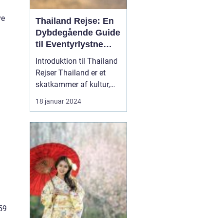
ve
Thailand Rejse: En
Dybdegående Guide
til Eventyrlystne
Rejsende
Introduktion til Thailand
Rejser Thailand er et
skatkammer af kultur,
smukke strande,
18 januar 2024
historiske monumenter
og fantastisk mad. Dette
land i Sydøstasien har i
årtier tiltrukket rejsende
fra hele verden, og det er
ikke svært at forstå
hvorfor. En rej...
959