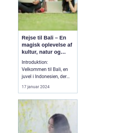
Rejse til Bali – En
magisk oplevelse af
kultur, natur og
eventyr
Introduktion:
Velkommen til Bali, en
juvel i Indonesien, der
byder på en unik
17 januar 2024
rejseoplevelse fyldt med
kulturel rigdom,
spektakulær natur og
uforglemmelige eventyr.
Uanset om du er en
erfaren rejsende eller