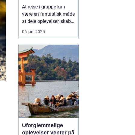
social måde at
At rejse i gruppe kan
opleve Europa på
være en fantastisk måde
at dele oplevelser, skabe
minder og styrke
06 juni 2025
relationer – hvad enten
det er med familie,
venner, kolleger eller
foreninger. I stedet for at
vælge bus eller fly som
transportmiddel, v...
Uforglemmelige
oplevelser venter på