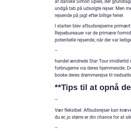
af danske Simon Spies, der grundlagd
undgå tab på udsolgte rejser. Men me
rejsende på jagt efter billige ferier.
I starten blev afbudsrejserne primæ
Rejsebureauer var de primære formidle
potentielle rejsende, når der var led
–
handel ændrede Star Tour imidlertid d
forbrugerne via deres hjemmeside. De
booke deres drømmerejse til nedsatte 
**Tips til at opnå 
–
Vær fleksibel: Afbudsrejser kan kræve
du er, jo større er din chance for at si
–