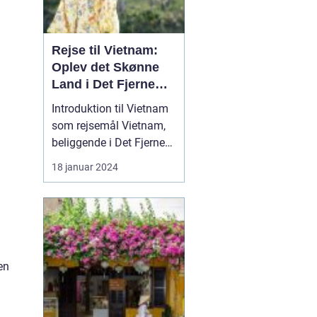
Rejse til Vietnam:
Oplev det Skønne
Land i Det Fjerne
Østen
Introduktion til Vietnam
som rejsemål Vietnam,
beliggende i Det Fjerne
Østen, er et land med en
18 januar 2024
rig kultur, smukke
landskaber og en
fascinerende historie.
Det er blevet et populært
rejsemål for
eventyrlystne rejsende,
en
der ønsker at opleve en
unik bl...