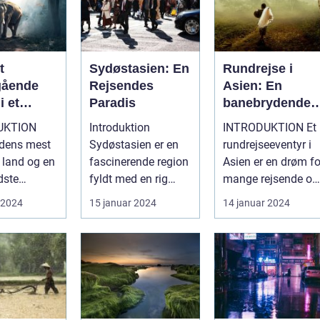
t
Sydøstasien: En
Rundrejse i
gående
Rejsendes
Asien: En
i et
Paradis
banebrydende
erende
rejseoplevelse
UKTION
Introduktion
INTRODUKTION Et
for
rdens mest
Sydøstasien er en
rundrejseeventyr i
eventyrlystne
e land og en
fascinerende region
Asien er en drøm fo
rejsende
dste
fyldt med en rig
mange rejsende og
ioner, byder
kulturhistorie,
eventyrlystne sjæle
 2024
15 januar 2024
14 januar 2024
og ...
betagende natur ...
verde...