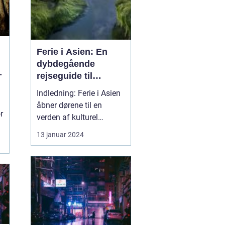
Ferie i Asien: En
dybdegående
rejseguide til
eventyrlystne
Indledning: Ferie i Asien
rejsende
åbner dørene til en
r
verden af kulturel
mangfoldighed,
13 januar 2024
naturskønhed og unikke
oplevelser. Fra de fjerne
østlige lande som Japan
og Kina til de tropiske
paradiser som Thailand
og Indonesien, bugner
Asien af spændende