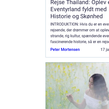
Rejse Thailand: Oplev 
Eventyrland fyldt med
Historie og Skønhed
INTRODUKTION: Hvis du er en eve
rejsende, der drømmer om at opl
strande, rig kultur, spændende eve
fascinerende historie, så er en rejse
Thailand et absolut must. Dette
Peter Mortensen
17 j
sydøstasiatiske land, der ligger m
Indien ...