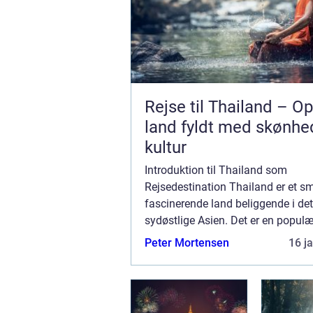
Rejse til Thailand – O
land fyldt med skønhe
kultur
Introduktion til Thailand som
Rejsedestination Thailand er et s
fascinerende land beliggende i det
sydøstlige Asien. Det er en populæ
rejsedestination for mange, der sø
Peter Mortensen
16 j
strande, imponerende templer, s
kultur og maleriske la...