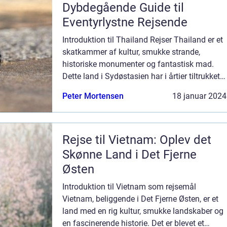
Dybdegående Guide til
Eventyrlystne Rejsende
Introduktion til Thailand Rejser Thailand er et
skatkammer af kultur, smukke strande,
historiske monumenter og fantastisk mad.
Dette land i Sydøstasien har i årtier tiltrukket
rejsende fra hele verden, og det er ikke svært
Peter Mortensen
18 januar 2024
at forstå hvorfor. En rejse...
Rejse til Vietnam: Oplev det
Skønne Land i Det Fjerne
Østen
Introduktion til Vietnam som rejsemål
Vietnam, beliggende i Det Fjerne Østen, er et
land med en rig kultur, smukke landskaber og
en fascinerende historie. Det er blevet et