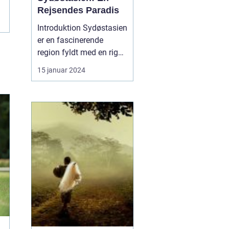
Rejsendes Paradis
Introduktion Sydøstasien
er en fascinerende
region fyldt med en rig
kulturhistorie, betagende
15 januar 2024
natur og en overflod af
eventyr. Uanset om du er
en rejsende på jorden,
der ønsker at udforske
uberørte strande,
fascinerende templer
eller pulserende byer,...