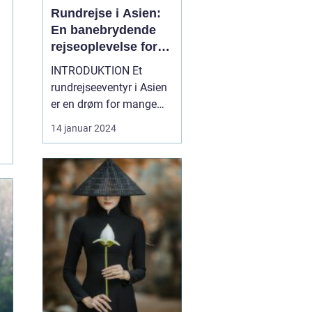
Rundrejse i Asien:
En banebrydende
rejseoplevelse for
eventyrlystne
INTRODUKTION Et
rejsende
rundrejseeventyr i Asien
er en drøm for mange
rejsende og
14 januar 2024
eventyrlystne sjæle
verden over. At besøge
Asien er som at træde
ind i en verden af
mangfoldighed, rig
historie, betagende
naturlandskaber og en
livsstil, der er dybt
forankre...