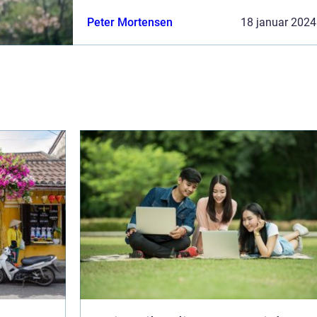
populært rejsemål for eventyrlystne rejsende,
Peter Mortensen
18 januar 2024
der ønsker at opleve en unik bla...