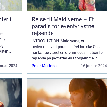
tyr i
Rejse til Maldiverne – Et
paradis for eventyrlystne
rejsende
et
å en
INTRODUKTION: Maldiverne, et
 og
perlemorshvidt paradis i Det Indiske Ocean,
ysten
har længe været en drømmedestination for
else i Det
rejsende på jagt efter en uforglemmelig
e sted for
ferieoplevelse. Med sin betagende skønhed
anuar 2024
Peter Mortensen
16 januar 2024
og blide brise, er Maldiverne ikke kun et sted
for afs...