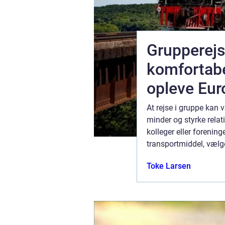
Grupperejs
ående
komfortabe
e
opleve Eur
ldighed af
At rejse i gruppe kan 
alrev til de
minder og styrke relat
l, der kan
kolleger eller forening
 planlægger
transportmiddel, vælge
Grupperejser med tog. 
januar 2024
Toke Larsen