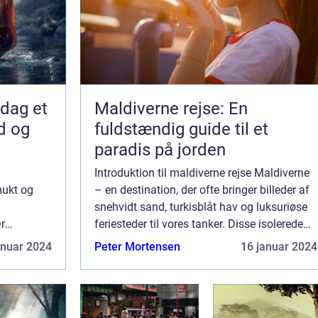
pdag et
Maldiverne rejse: En
d og
fuldstændig guide til et
paradis på jorden
Introduktion til maldiverne rejse Maldiverne
mukt og
– en destination, der ofte bringer billeder af
snehvidt sand, turkisblåt hav og luksuriøse
r
feriesteder til vores tanker. Disse isolerede
ger solrige
øer midt i Det Indiske Ocean er et paradis for
anuar 2024
Peter Mortensen
16 januar 2024
pændende
rejsende, der s...