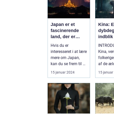
Japan er et
Kina: E
fascinerende
dybde
land, der er
indblik 
kendt for sin
fascin
Hvis du er
INTROD
rige kultur,
land
interesseret i at lære
Kina, ve
unikke
mere om Japan,
folkerig
traditioner og
kan du se frem til en
af de æl
fantastiske
rejse gennem
civilisat
15 januar 2024
15 januar
naturlandskaber
historien, smage...
rejsende 