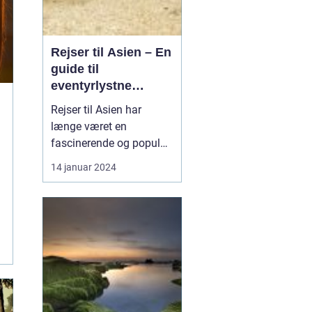
Rejser til Asien – En
guide til
eventyrlystne
rejsende
Rejser til Asien har
længe været en
fascinerende og populær
destination for
14 januar 2024
eventyrlystne
globetrottere. Med sin
unikke blanding af
kultur, historie, natur og
gastronomi, er Asien et
kontinent, der indbyder
til udforskning og
oplevelser, der aldrig b...