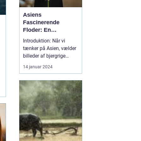
Asiens
Fascinerende
Floder: En
Rejsendes
Introduktion: Når vi
Adventure Gennem
tænker på Asien, vælder
Tid
billeder af bjergrige
landskaber, frodige dale
14 januar 2024
og smukke floder op i
vores sind. Floderne i
Asien har spillet en
integreret rolle i
regionens historie, kultur
og økonomi i årtusinder.
Fra de majestætiske ...