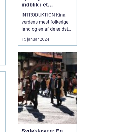
indblik i et
fascinerende land
INTRODUKTION Kina,
verdens mest folkerige
land og en af de ældste
civilisationer, byder
15 januar 2024
rejsende og
eventyrlystne på en unik
oplevelse af historie,
kultur og naturskønhed.
Fra de imponerende
kinesiske mure til de
pulserende storbyer og
seværdigheder,...
Sydøstasien: En