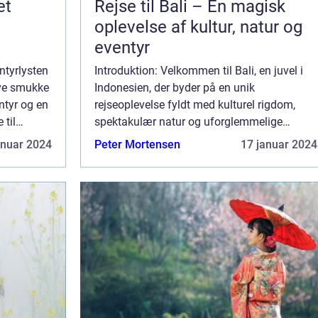
et
Rejse til Bali – En magisk
oplevelse af kultur, natur og
eventyr
ntyrlysten
Introduktion: Velkommen til Bali, en juvel i
eve smukke
Indonesien, der byder på en unik
ntyr og en
rejseoplevelse fyldt med kulturel rigdom,
 til
spektakulær natur og uforglemmelige
eventyr. Uanset om du er en erfaren rejsende
anuar 2024
Peter Mortensen
17 januar 2024
ellem
eller bare begynder at udforske verden, vil
Bali ...