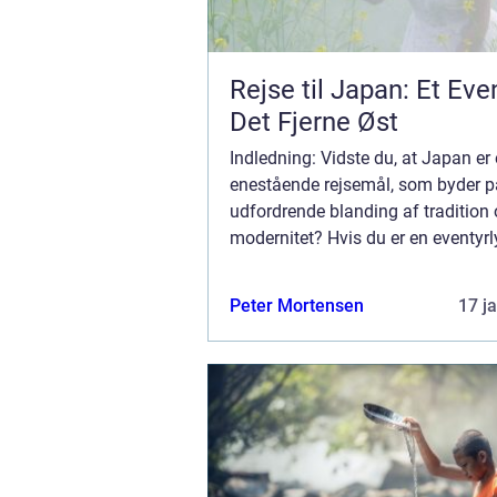
Rejse til Japan: Et Even
Det Fjerne Øst
Indledning: Vidste du, at Japan er 
enestående rejsemål, som byder p
udfordrende blanding af tradition
modernitet? Hvis du er en eventyrl
rejsende, der længes efter en oplev
Fjerne Øst, så er Japan det perfekt
Peter Mortensen
17 j
dig. I...